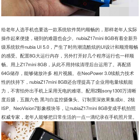
给老年人选手机也要选一款系统软件简约顺畅的，那样老年人实际
操作起來便捷，碰到的难题也会少。nubiaZ17mini 8GB有着全新升
级系统软件nubia UI 5.0，产生了时尚潮流酷炫的UI设计和顺滑顺畅
的感受。配置8G大运行内存，另外打开好几个程序运行也一样顺
畅。用上Z17mini 8GB，从此不用持续清理后台运用了。再配搭
64G储存，能够储放许多 相片视频。在NeoPower 3.0续航力技术
性的扶持下，nubiaZ17mini 8GB还合理提高了企业用电量续航能
力，不害怕外出手机上采用无电的难堪。配用2颗sony1300万清晰
度后摄，五颜六色 黑与白监控摄像头、订制景深效果集成ic、2核
ISP、NeoVision7影象模块等，让nubiaZ17mini 8GB变成手机拍照
权威专家，老年人能够把日常生活的一点一滴纪录在手机照片里。