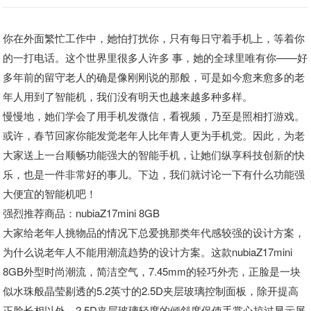
你在外面繁忙工作中，她怕打扰你，只有每日守着手机上，等着你
的一打电话。这个世界里很多人许多 事，她的全球里唯有你——好
多年前的留守老人的确是像刚刚说的那般，可是如今愈来愈多的老
年人用到了智能机，我们没有明天也越来越多种多样。
慢慢地，她们学会了用手机发微信，看视频，乃至是照相打游戏。
或许，春节回家你能发觉老年人比年青人更为手机党。因此，为老
大家送上一台顺畅功能强大的智能手机，让她们纵享科技创新的快
乐，也是一件非常好的事儿。下边，我们就讨论一下有什么功能强
大便宜的智能机吧！
强烈推荐商品：nubiaZ17mini 8GB
大家给老年人挑物品的情况下总爱挑那类年代感较强的设计方案，
为什么说老年人不能用潮流趋势的设计方案。这款nubiaZ17mini
8GB外型时尚潮流，简洁空气，7.45mm的轻巧外壳，正脸是一块
似水珠般晶莹剔透的5.2英寸的2.5D夹层玻璃控制面板，除开提高
正脸长相以外，2.5D夹层玻璃轻度的倾斜度促使手掌心掠过显示屏