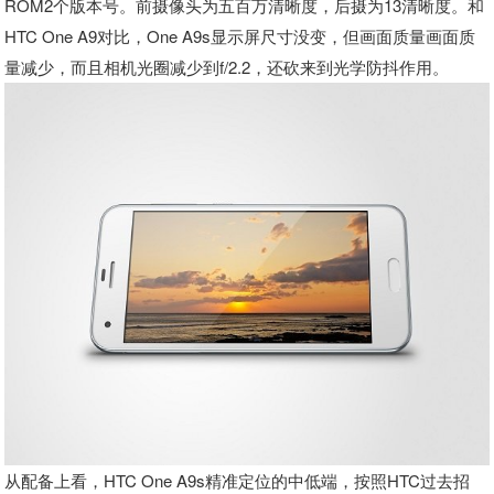
ROM2个版本号。前摄像头为五百万清晰度，后摄为13清晰度。和
HTC One A9对比，One A9s显示屏尺寸没变，但画面质量画面质
量减少，而且相机光圈减少到f/2.2，还砍来到光学防抖作用。
从配备上看，HTC One A9s精准定位的中低端，按照HTC过去招