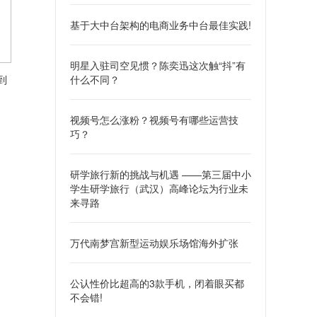
基于大中台架构的电商业务中台最佳实践!
明星入驻司空见惯？陈奕迅这次触“抖”有
到
什么不同？
视频号怎么涨粉？视频号有哪些运营技
巧？
研学旅行新的挑战与机遇 ——第三届中小
学生研学旅行（武汉）高峰论坛为行业未
来寻路
万代南梦宫新型运动娱乐场馆海外扩张
公认性价比超高的3款手机，闭着眼买都
不会错!