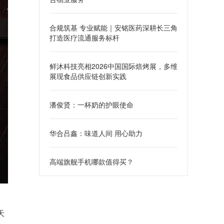
合规筑基 专业赋能｜安铭医药深耕长三角
打造医疗流通服务标杆
鲜沐科技亮相2026中国国际焙烤展，多维
展现食品供应链创新实践
潘俊贤：一杯奶的护眼使命
华合吕鑫：味道人间 用心助力
高端旗舰手机哪款值得买？
天