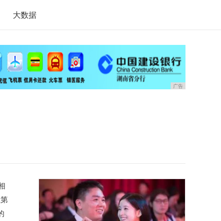
大数据
广告
相
载第
的