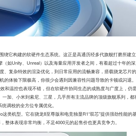
于围绕它构建的软硬件生态系统。这正是高通历经多代旗舰打磨所建立
如Unity、Unreal）以及海量应用开发者之间，有着超过十年的深
度、复杂特效的渲染优化，到日常应用的流畅兼容，搭载骁龙芯片
机的体验下限极高，你很少会遇到因兼容性问题导致的卡顿或闪退
的能效和温控也表现不错，但在软硬件协同生态的成熟度与广度上，仍
O、一加、小米到索尼、三星，几乎所有主流品牌的顶级旗舰系列，都
系统调校的全方位专属优化。
ro这类机型。它在骁龙8至尊版和电竞独显R1“双芯”提供强劲性能的
，整体表现非常均衡，不足4000元的起售价也更具竞争力。