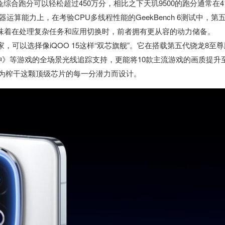
合跑分可以轻松超过450万分，相比之下天玑9500的跑分通常在4
算能力上，在考验CPU多线程性能的GeekBench 6测试中，第
这意味着在处理复杂任务和应用切换时，前者拥有更从容的动力储备。
，可以选择像iQOO 15这样“双芯旗舰”。它在搭载第五代骁龙8至尊
神》等游戏的全场景光线追踪支持，更能将10款主流游戏的画质提升
是为榨干这颗顶级芯片的每一分潜力而设计。