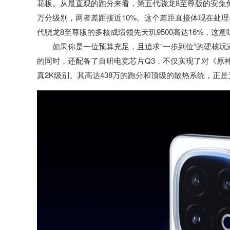
花板。从最直观的跑分来看，第五代骁龙8至尊版的安兔兔综
万分级别，两者差距接近10%。这个差距直接体现在处理器运
代骁龙8至尊版的多核成绩领先天玑9500高达16%，
如果你是一位预算充足，且追求“一步到位”的硬核玩家
的同时，还配备了自研电竞芯片Q3，不仅实现了对《原
真2K级别。其高达438万的跑分和顶级的散热系统，正