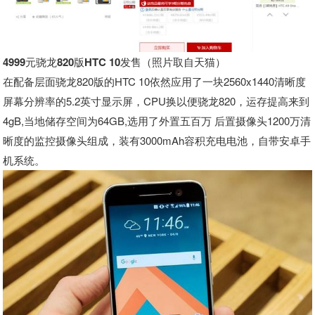
4999元骁龙820版HTC 10发售（照片取自天猫）
在配备层面骁龙820版的HTC 10依然应用了一块2560x1440清晰度
屏幕分辨率的5.2英寸显示屏，CPU换以便骁龙820，运存提高来到
4gB,当地储存空间为64GB,选用了外置五百万 后置摄像头1200万清
晰度的监控摄像头组成，装有3000mAh容积充电电池，自带安卓手
机系统。