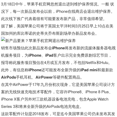
3月18日中午，
苹果手机官网忽然退出进到维护保养情况
。一般 状
况下，每一次新品发布会以前，iPhone在线商店会退出维护保养。
此次线下推广代表着很有可能要发布新产品，非常值得希望。
据了解，美国苹果公司将于英国太平洋时间3月25日早上10点在美
国加州的库比蒂诺的史蒂夫乔布斯剧场举办新品发布会。
销售市场预估
此次新品发布会iPhone将发布新的流媒体服务器电视
机服务项目，为iPhone、iPad客户出示完全免费原創综艺节目
，
报导称此服务项目预估在4月或五月发布，不包括Netflix和Hulu。
此外，
有信息称iPhone还可能发布全新升级的iPad mini和最新款
AirPods手机耳机、AirPower等硬件配置商品。
在其中AirPower于17年九月份初次现身，它是美国苹果公司设计方
案的无线快速充电技术零配件，它容许iPhone8、iPhone 8 Plus、
iPhone X客户另外对三款机器设备电池充电，包含Apple Watch
Series 3和将来全新升级的AirPods电池充电盒。
这款零配件计划是2018发布，可是迄今美国苹果公司仍未发布其发