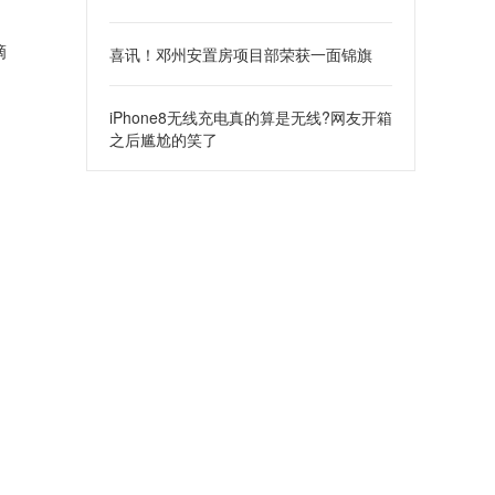
滴
喜讯！邓州安置房项目部荣获一面锦旗
iPhone8无线充电真的算是无线?网友开箱
之后尴尬的笑了