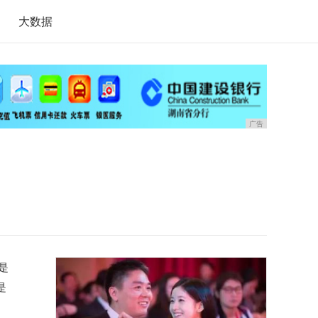
大数据
广告
是
是