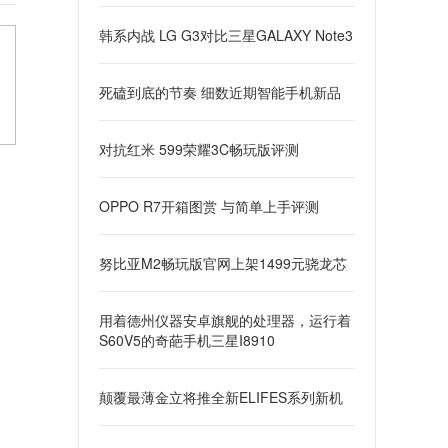
韩系内战 LG G3对比三星GALAXY Note3
死磕到底的节奏 细数近期智能手机新品
对抗红米 599荣耀3C畅玩版评测
OPPO R7开箱图赏 与简单上手评测
努比亚M2畅玩版官网上架1499元骁龙芯
用着德州仪器安卓旗舰的处理器，运行着
S60V5的奇葩手机三星I8910
颠覆最薄金立将推全新ELIFES系列新机