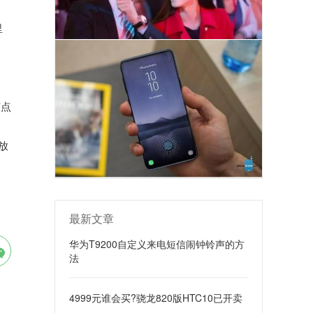
里
有点
称放
最新文章
华为T9200自定义来电短信闹钟铃声的方
法
4999元谁会买?骁龙820版HTC10已开卖