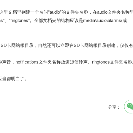
这里文档里创建一个名叫“audio”的文件夹名称，在audio文件夹名称
”、“ringtones”。全部文档夹的结构应该是media\audio\alarms(或
贝到SD卡网站根目录，自然还可以立即在SD卡网站根目录创建，仅仅
notifications文件夹名称放进短信铃声、ringtones文件夹名
应当都明白了。
分享：