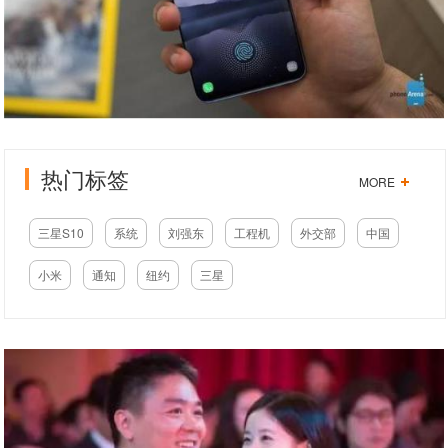
热门标签
MORE
三星S10
系统
刘强东
工程机
外交部
中国
小米
通知
纽约
三星