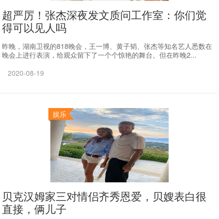
超严厉！张杰深夜发文质问工作室：你们觉
得可以见人吗
昨晚，湖南卫视的818晚会，王一博、黄子韬、张杰等知名艺人悉数在
晚会上进行表演，给观众留下了一个个惊艳的舞台。但在昨晚2...
2020-08-19
娱乐
贝克汉姆家三对情侣齐秀恩爱，贝嫂表白很
直接，俩儿子