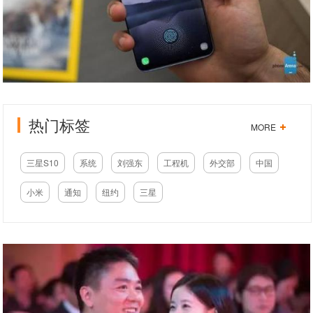
热门标签
MORE
三星S10
系统
刘强东
工程机
外交部
中国
小米
通知
纽约
三星