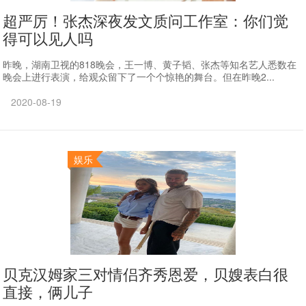
超严厉！张杰深夜发文质问工作室：你们觉
得可以见人吗
昨晚，湖南卫视的818晚会，王一博、黄子韬、张杰等知名艺人悉数在
晚会上进行表演，给观众留下了一个个惊艳的舞台。但在昨晚2...
2020-08-19
娱乐
贝克汉姆家三对情侣齐秀恩爱，贝嫂表白很
直接，俩儿子